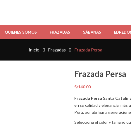
QUIENES SOMOS
FRAZADAS
SÁBANAS
EDREDO
Inicio
Frazadas
Frazada Persa
Frazada Persa
S/
140.00
Frazada Persa Santa Catalin
en su calidad y elegancia, más 
Perú, por abrigar a generacion
Selecciona el color y tamaño qu