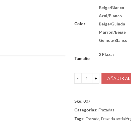
Beige/blanco
Azul/blanco
Color
Beige/guinda
Marrón/beige
Guinda/blanco
2 Plazas
Tamaño
AÑADIR AL
Sku:
007
Categorías:
Frazadas
Tags:
Frazada
,
Frazada antialér