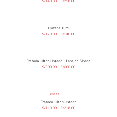
Rango
S/
140.00
-
S/
218.00
de
precios:
desde
S/140.00
Frazada Tumi
hasta
Rango
S/
120.00
-
S/
140.00
S/218.00
de
precios:
desde
S/120.00
Frazada Hilton Listado – Lana de Alpaca
hasta
Rango
S/
500.00
-
S/
600.00
S/140.00
de
precios:
desde
S/500.00
hasta
Valorado
con
4.33
Frazada Hilton Listado
S/600.00
de 5
Rango
S/
140.00
-
S/
218.00
de