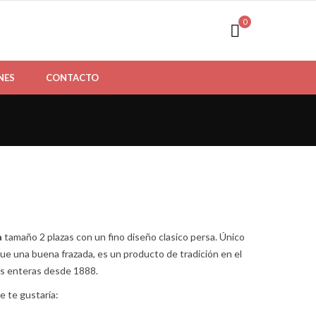
0
NES
CONTACTO
a
tamaño 2 plazas con un fino diseño clasico persa. Único
que una buena frazada, es un producto de tradición en el
es enteras desde 1888.
e te gustaría: