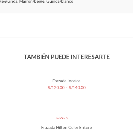
ige/guinda, Marrón/beige, Guinda/blanco
TAMBIÉN PUEDE INTERESARTE
Frazada Incaica
Rango
S/
120.00
-
S/
140.00
de
precios:
desde
S/120.00
hasta
Valorado
con
Frazada Hilton Color Entero
S/140.00
4.00
de
5