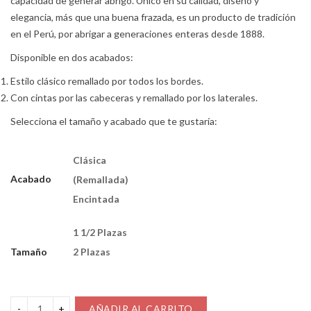
capacidad de generar abrigo. Único en su calidad, diseño y
valoraciones
desde
de
elegancia, más que una buena frazada, es un producto de tradición
clientes
S/100.00
en el Perú, por abrigar a generaciones enteras desde 1888.
hasta
S/140.00
Disponible en dos acabados:
Estilo clásico remallado por todos los bordes.
Con cintas por las cabeceras y remallado por los laterales.
Selecciona el tamaño y acabado que te gustaría:
Clásica
Acabado
(remallada)
Encintada
1 1/2 Plazas
Tamaño
2 Plazas
AÑADIR AL CARRITO