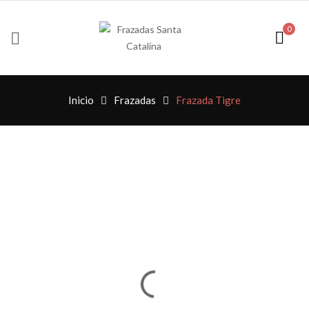
0
Inicio
Frazadas
Frazada Tigre