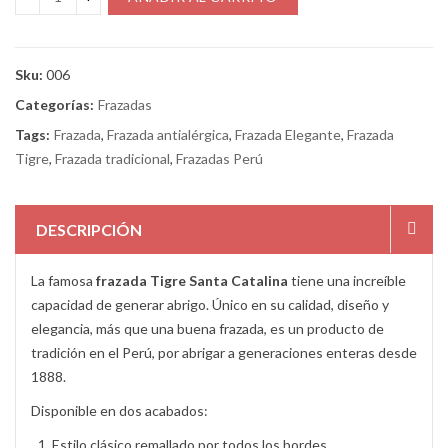
Sku:
006
Categorías:
Frazadas
Tags:
Frazada
,
Frazada antialérgica
,
Frazada Elegante
,
Frazada
Tigre
,
Frazada tradicional
,
Frazadas Perú
DESCRIPCIÓN
La famosa
frazada Tigre Santa Catalina
tiene una increíble
capacidad de generar abrigo. Único en su calidad, diseño y
elegancia, más que una buena frazada, es un producto de
tradición en el Perú, por abrigar a generaciones enteras desde
1888.
Disponible en dos acabados:
Estilo clásico remallado por todos los bordes.