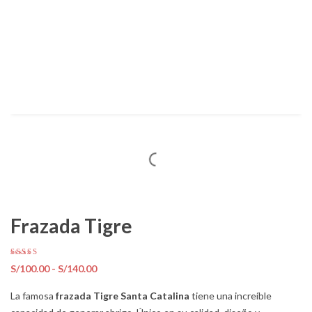
Frazada Tigre
Valorado
Rango
S/
100.00
-
S/
140.00
con
3.50
de
de 5 en
base a
La famosa
frazada Tigre Santa Catalina
tiene una increíble
precios:
4