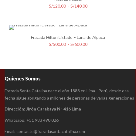
hasta
Rango
S/
120.00
-
S/
140.00
S/218.00
de
precios:
desde
S/120.00
Frazada Hilton Listado – Lana de Alpaca
hasta
Rango
S/
500.00
-
S/
600.00
S/140.00
de
precios:
desde
S/500.00
Quienes Somos
hasta
S/600.00
Frazada Santa Catalina nace el año 1888 en Lima - Perú, desde esa
fecha sigue abrigando a millones de personas de varias generaciones
Dirección: Jirón Carabaya N° 416 Lima
Whatsapp: +51 983 490 026
Email: contacto@frazadasantacatalina.com