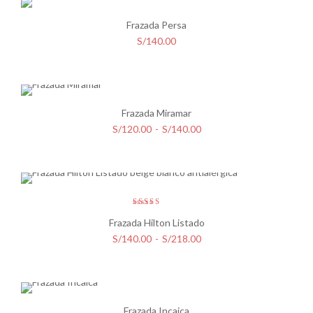
desde
S/300.00
Frazada Persa
hasta
S/
140.00
S/500.00
Frazada Miramar
Rango
S/
120.00
-
S/
140.00
de
precios:
desde
S/120.00
hasta
Valorado
con
4.33
Frazada Hilton Listado
S/140.00
de 5
Rango
S/
140.00
-
S/
218.00
de
precios:
desde
S/140.00
Frazada Incaica