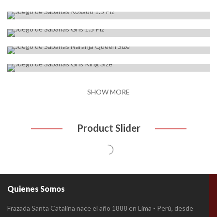
S/
150.00
Juego de Sábanas Naranja Queen Size
S/
210.00
SOLD
Juego de Sábanas Gris King Size
OUT
S/
230.00
SHOW MORE
Product Slider
Quienes Somos
Frazada Santa Catalina nace el año 1888 en Lima - Perú, desde